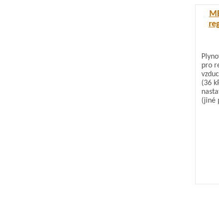
MB
re
Plyn
pro r
vzduc
(36 k
nasta
(jiné
plynu
vyrov
nulov