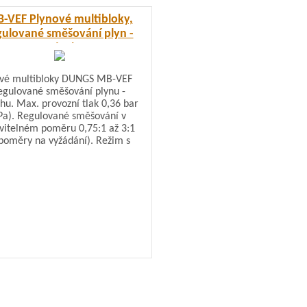
-VEF Plynové multibloky,
gulované směšování plyn -
vzduch
ové multibloky DUNGS MB-VEF
egulované směšování plynu -
hu. Max. provozní tlak 0,36 bar
Pa). Regulované směšování v
vitelném poměru 0,75:1 až 3:1
 poměry na vyžádání). Režim s
le nastavitelným provozem, s
náním tlaku v topeništi, posun
ého bodu.