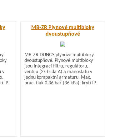
ky
MB-ZR Plynové multibloky
dvoustupňové
ky
MB-ZR DUNGS plynové multibloky
loky
dvoustupňové. Plynové multibloky
,
jsou integrací filtru, regulátoru,
u v
ventilů (2x třída A) a manostatu v
x.
jednu kompaktní armaturu. Max.
tí IP
prac. tlak 0,36 bar (36 kPa), krytí IP
54