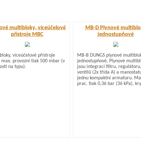
ové multibloky, víceúčelové
MB-D Plynové multiblo
přístroje MBC
jednostupňové
bloky, víceúčelové přístroje
MB-B DUNGS plynové multiblo
max. provozní tlak 500 mbar (v
jednostupňové. Plynové multib
osti na typu).
jsou integrací filtru, regulátoru
ventilů (2x třída A) a manostat
jednu kompaktní armaturu. Ma
prac. tlak 0,36 bar (36 kPa), kry
54