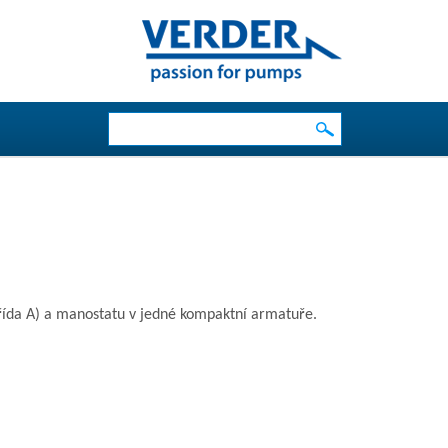
VYHLEDÁVÁNÍ
Hledat
 třída A) a manostatu v jedné kompaktní armatuře.