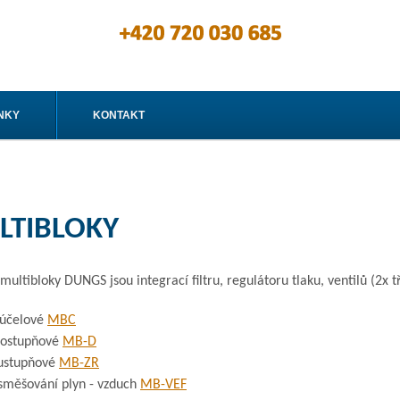
NKY
KONTAKT
LTIBLOKY
multibloky DUNGS jsou integrací filtru, regulátoru tlaku, ventilů (2x
eúčelové
MBC
nostupňové
MB-D
ustupňové
MB-ZR
směšování plyn - vzduch
MB-VEF