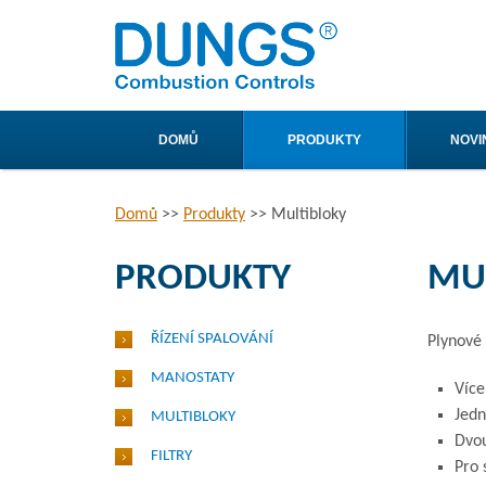
DOMŮ
PRODUKTY
NOVI
Domů
>>
Produkty
>>
Multibloky
PRODUKTY
MU
ŘÍZENÍ SPALOVÁNÍ
Plynové 
MANOSTATY
Víc
Jed
MULTIBLOKY
Dvo
FILTRY
Pro 